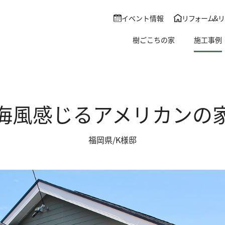
ベント
施工事例
イベント情報
リフォーム&リノベー
イベント情報
リフォーム&
樹ごこちの家
施工事例
HI
ライブラリー
樹ごこちの家
施工事例
ついて
お客様の声
ザインとは
ブログ
海風感じるアメリカンの
保証
会社情報
流れ
福岡県/K様邸
リフォーム＆リ
せ・資料請求