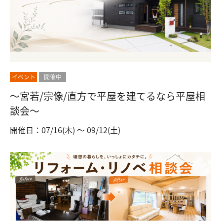
イベント
開催中
～宮若/宗像/直方で平屋を建てるなら平屋相
談会～
開催日：07/16(木) 〜 09/12(土)