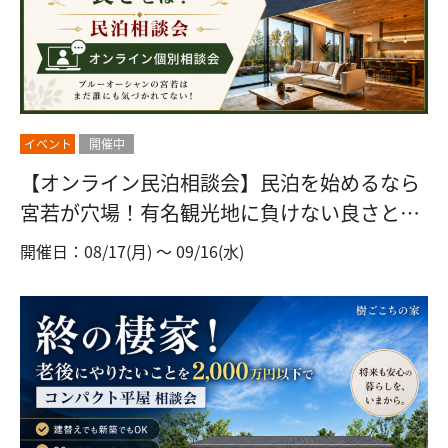
会社情報
リフォーム＆リノベーション
イベント
開催中
【オンライン民泊相談会】民泊を始めるなら
宮若が穴場！有名観光地に負けない良さと
お問い合わせ・資料請求
は？
開催日：08/17(月) 〜 09/16(水)